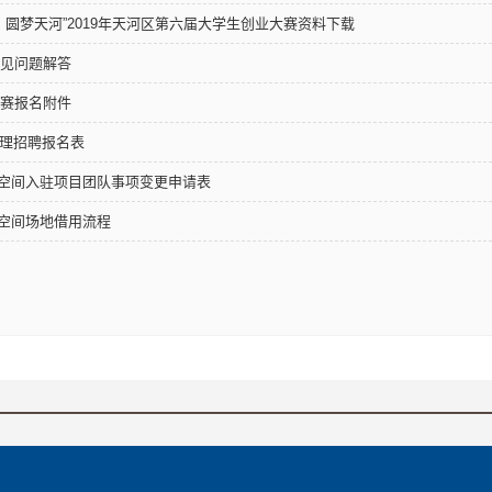
，圆梦天河”2019年天河区第六届大学生创业大赛资料下载
常见问题解答
大赛报名附件
助理招聘报名表
空间入驻项目团队事项变更申请表
空间场地借用流程