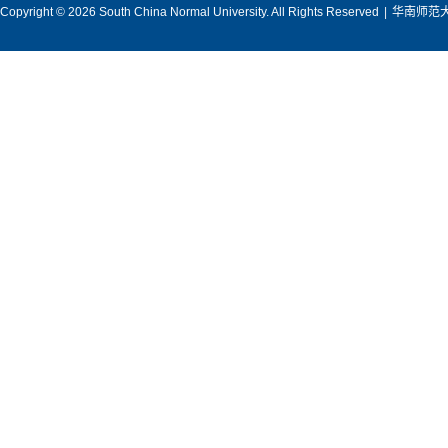
Copyright © 2026 South China Normal University. All Rights Reserved
|
华南师范大