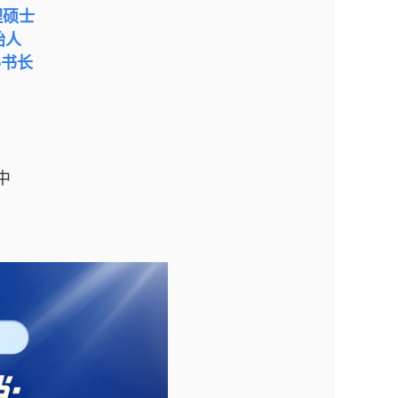
理硕士
始人
秘书长
中