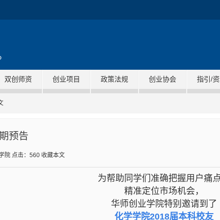
双创师资
创业项目
政策法规
创业协会
指引/
文
1期预告
学院
点击：
560
收藏本文
为帮助同学们
准确把握用户痛
精准定位市场机会，
华师创业学院特别邀请到了
化学学院2018届本科校友